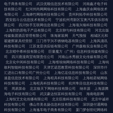
电子商务有限公司
武汉优顺信息技术有限公司
河南鑫才电子科
技有限公司
红河州尚网网络科技有限公司
上海鑫庆余网络技术
有限公司
上海婵竹网络科技有限公司
贵州利拓亭科技有限公司
西安筋斗云信息技术有限公司
宁波杭州湾新区宝奥汽车俱乐部有
限公司
四川快手互联网信息有限公司
上海项兴臻科技有限公司
上海胜韵原电子产品有限公司
北京卵匀科技有限公司
河北出版
传媒集团酒店管理有限公司
珠海家装网
天气预报
相城区元和
翟建辉家具经营部
江门市宇兴不锈钢电器有限公司
上海风涌讯
科技有限公司
江苏龙亚供应链有限公司
广州森格实业有限公司
北京蜡中希科技有限公司
巨量魔方（广州）信息科技传媒有限公
司
四川鹿漫商贸有限责任公司
河南山水秀丽文化传媒有限公司
北京化中闲科技有限公司
上海维埃纳网络科技有限公司
上海钝
敢利智能科技有限公司
天津艺诺思教育科技有限公司
深圳市仟
汇进出口有限公司广州分公司
上海亿逗信息科技有限公司
山东
速盈信息技术有限公司
上海程具科技有限公司
上海柏若铭网络
科技有限公司
上海程具科技有限公司
杭州隼目信息科技有限公
司
周易算命
北京狼天下网络科技有限公司
纳丰源
上海源腾
海电子科技有限公司
武汉豪达恒富科技有限公司
海南电影网
上海恒艾文化传播有限公司
北京臣推科技有限公司
北京中诚祥
科技有限公司
佛山市美名扬信息科技有限公司
深圳捷付通网络
科技有限公司
上海逸车电子商务有限公司
厦门梦创世纪网络科