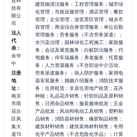
息科
建筑物清洁服务；工程管理服务；城市绿
技有
化管理；市政设施管理；酒店管理；餐饮
限公
管理；企业管理；游览景区管理；城乡市
司
容管理；商业综合体管理服务；单位后勤
法人
管理服务；劳务服务（不含劳务派遣）；
代
水污染治理；园林绿化工程施工；家政服
表：
务；会议及展览服务；白蚁防治服务；代
余华
驾服务；停车场服务；养老服务；托育服
中
务；人力资源服务（不含职业中介活动、
注册
劳务派遣服务）；病人陪护服务；家用电
地
器安装服务；婚姻介绍服务；消防技术服
址：
务；住房租赁；非居住房地产租赁；花卉
南京
种植；礼品花卉销售；针纺织品及原料销
市雨
售；日用杂品销售；服装服饰批发；五金
花台
产品批发；风动和电动工具销售；塑料制
区凤
品销售；消防器材销售；橡胶制品销售；
集大
建筑材料销售；建筑装饰材料销售；专用
道15
化学产品销售（不含危险化学品）；计算